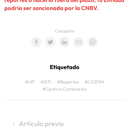
podría ser sancionada por la CNBV.
Comparte
Etiquetado
#UIF
#SITI
#Reportes
#CASFIM
#Centros Cambiarios
Artículo previo