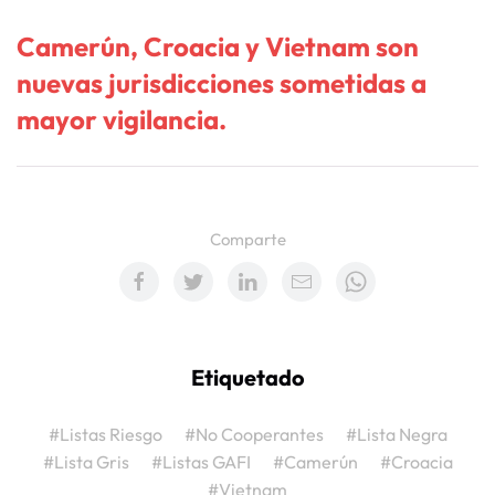
Camerún, Croacia y Vietnam son
nuevas jurisdicciones sometidas a
mayor vigilancia.
Comparte
Etiquetado
#Listas Riesgo
#No Cooperantes
#Lista Negra
#Lista Gris
#Listas GAFI
#Camerún
#Croacia
#Vietnam