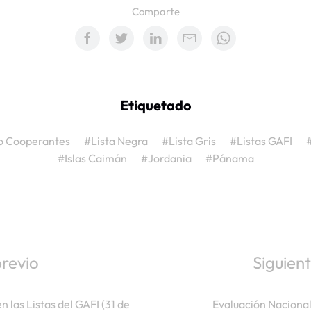
Comparte
Etiquetado
o Cooperantes
#Lista Negra
#Lista Gris
#Listas GAFI
#Islas Caimán
#Jordania
#Pánama
previo
Siguient
n las Listas del GAFI (31 de
Evaluación Naciona