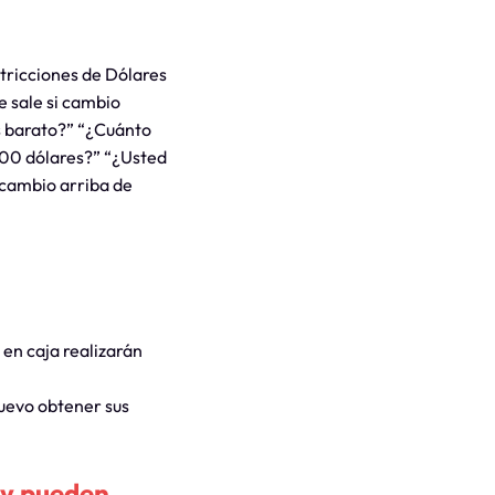
tricciones de Dólares
e sale si cambio
s barato?” “¿Cuánto
00 dólares?” “¿Usted
 cambio arriba de
 en caja realizarán
nuevo obtener sus
 y pueden