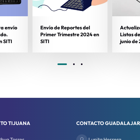
a envío
Envío de Reportes del
Actualiz
2do.
Primer Trimestre 2024 en
Listas d
n SITI
SITI
junio de
TO TIJUANA
CONTACTO GUADALAJA
thya Torres
Lupita Herrera