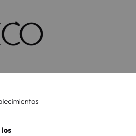
blecimientos
 los