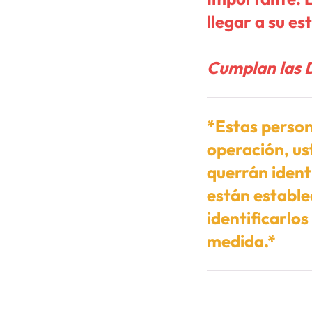
llegar a su e
Cumplan las D
*Estas person
operación, us
querrán identi
están estable
identificarlos
medida.*