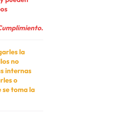
eos
 Cumplimiento
.
arles la
llos no
as internas
rles o
e se toma la