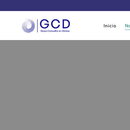
Inicio
No