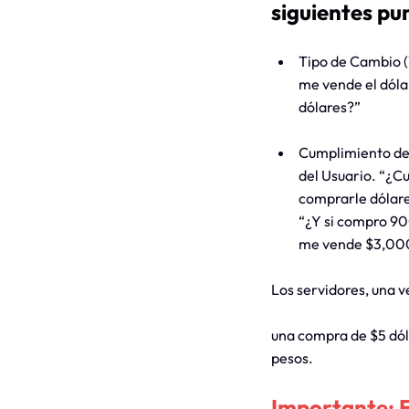
siguientes pu
Tipo de Cambio 
me vende el dól
dólares?”
Cumplimiento de l
del Usuario. “¿C
comprarle dólare
“¿Y si compro 90
me vende $3,000
Los servidores, una v
una compra de $5 dól
pesos.
Importante: 